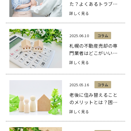
た？よくあるトラブル
事例を紹介
詳しく見る
2025.06.10
コラム
札幌の不動産売却の専
門業者はどこがいい？
選び方や選ぶときの基
詳しく見る
準
2025.05.16
コラム
老後に住み替えること
のメリットとは？困っ
たときの相談窓口も解
詳しく見る
説