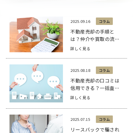
2025.09.16
コラム
不動産売却の手順と
は？仲介や買取の流れ
に沿って解説
詳しく見る
2025.08.18
コラム
不動産売却の口コミは
信用できる？一括査定
サイトの危険性などを
詳しく見る
解説
2025.07.15
コラム
リースバックで騙され