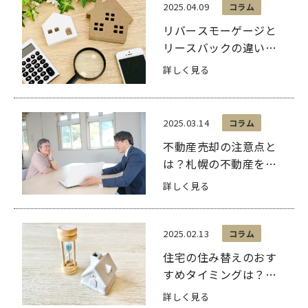
2025.04.09
コラム
リバースモーゲージと
リースバックの違い｜
メリット・デメリッ
詳しく見る
ト・仕組みなど
2025.03.14
コラム
不動産売却の注意点と
は？札幌の不動産を売
るときに気をつけるこ
詳しく見る
とを解説
2025.02.13
コラム
住宅の住み替えのおす
すめタイミングは？当
社の住み替え手配サー
詳しく見る