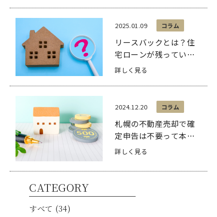
ビスも解説
2025.01.09
コラム
リースバックとは？住
宅ローンが残っていて
も利用できるか解説
詳しく見る
2024.12.20
コラム
札幌の不動産売却で確
定申告は不要って本
当？手続きについても
詳しく見る
解説
CATEGORY
すべて (34)